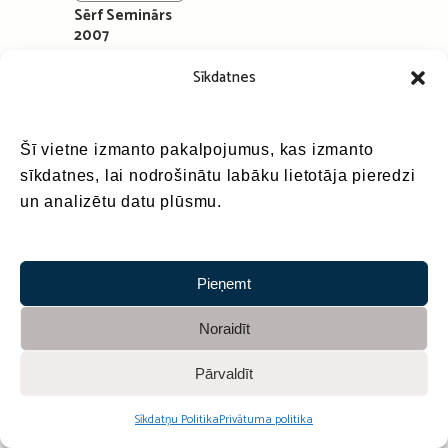
Sērf Seminārs
2007
Sīkdatnes
41
Photos
Sadarbībā ar
Šī vietne izmanto pakalpojumus, kas izmanto
sīkdatnes, lai nodrošinātu labāku lietotāja pieredzi
un analizētu datu plūsmu.
Pieņemt
Noraidīt
Pārvaldīt
Sīkdatņu Politika
Privātuma politika