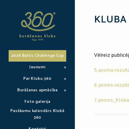
KLUBA 
2026 Baltic Challenge Cup
Vēlreiz publicē
Jaunumi
5.posma-rezulta
Par Klubu 360
6.posms-rezultā
Burāšanas apmācība
7.posms_Kluba 
Foto galerija
Pasākumu kalendārs Klubā
360