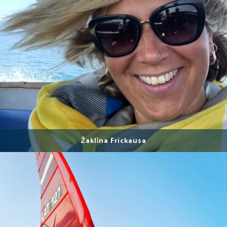
Žaklīna Frickausa