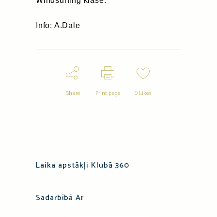
Windsurfing klasē.
Info: A.Dāle
Share
Print page
0
Likes
Laika apstākļi Klubā 360
Sadarbībā Ar