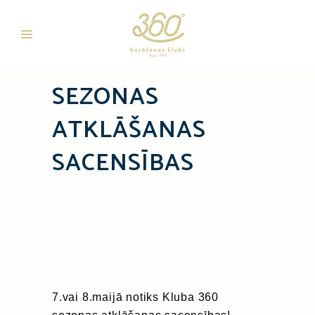
SEZONAS
ATKLĀŠANAS
SACENSĪBAS
7.vai 8.maijā notiks Kluba 360