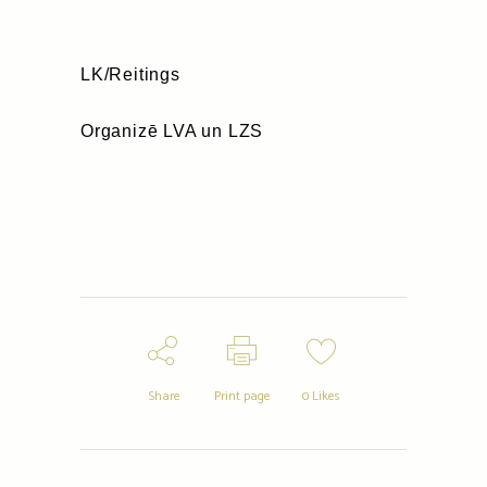
LK/Reitings
Organizē LVA un LZS
Share
Print page
0
Likes