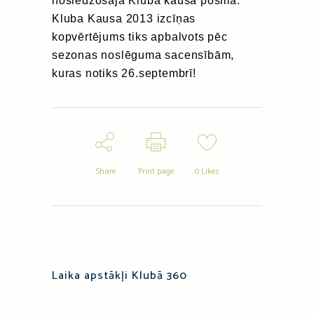
noslēdzošajā Kluba kausa posmā.
Kluba Kausa 2013 izcīņas
kopvērtējums tiks apbalvots pēc
sezonas noslēguma sacensībām,
kuras notiks 26.septembrī!
Share
Print page
0
Likes
Laika apstākļi Klubā 360