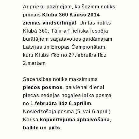
Ar prieku paziņojam, ka šoziem notiks
pirmais
Kluba 360 Kauss 2014
ziemas vindsērfingā
! Un tas notiks
Klubā 360. Tā ir arī lieliska iespēja
burātājiem sagatavoties gaidāmajam
Latvijas un Eiropas Čempionātam,
kuru Klubs rīko no 27.februāra līdz
2.martam.
Sacensības notiks maksimums
piecos posmos
, pa vienai dienai
piecās nedēļas nogalēs laika posmā
no
1.februāra līdz 6.aprīlim
.
Noslēdzošajā posmā (5. vai 6.aprīlī)
Kausa
kopvērtējuma apbalvošana,
ballīte un pirts.