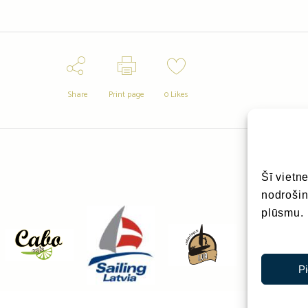
Share
Print page
0
Likes
Šī vietn
nodrošin
plūsmu.
P