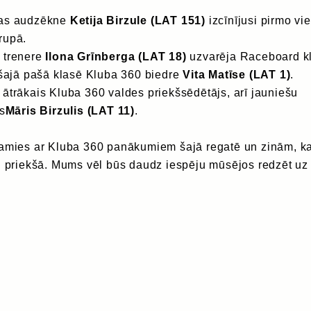
las audzēkne
Ketija Birzule (LAT 151)
izcīnījusi pirmo vie
rupā.
 trenere
Ilona Grīnberga (LAT 18)
uzvarēja Raceboard k
 šajā pašā klasē Kluba 360 biedre
Vita Matīse (LAT 1)
.
ātrākais Kluba 360 valdes priekšsēdētājs, arī jauniešu
is
Māris Birzulis (LAT 11)
.
jamies ar Kluba 360 panākumiem šajā regatē un zinām, k
ai priekšā. Mums vēl būs daudz iespēju mūsējos redzēt uz