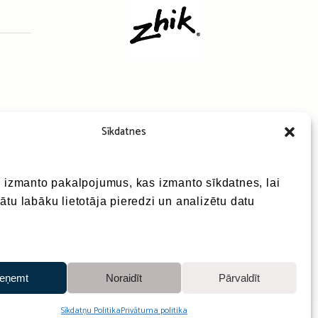
Sīkdatnes
e izmanto pakalpojumus, kas izmanto sīkdatnes, lai
ātu labāku lietotāja pieredzi un analizētu datu
ieņemt
Noraidīt
Pārvaldīt
Sīkdatņu Politika
Privātuma politika