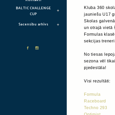
Kontakti
BALTIC CHALLENGE
Kluba 360 sko
CUP
jauniešu U17 g
Skolas galvenā
Sacensību arhīvs
un otrajā vietā
Formulas klasē 
sekcijas trener
No tiesas lepo
sezona vēl tik
pjedestāla!
Visi rezultāti:
Formula
Raceboard
Techno 293
Optimist