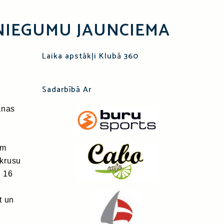
NIEGUMU JAUNCIEMA
Laika apstākļi Klubā 360
Sadarbībā Ar
S
anas
em
 krusu
z 16
t un