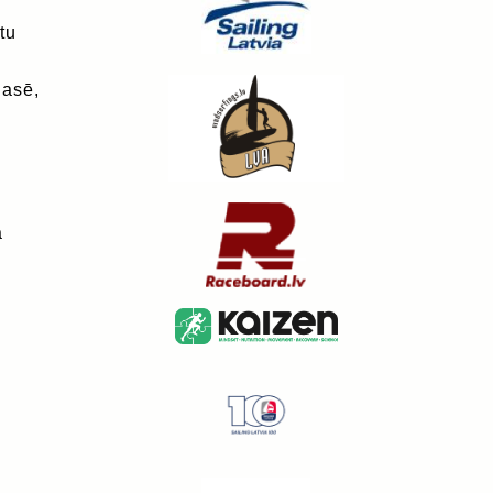
tu
lasē,
a