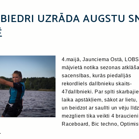
 BIEDRI UZRĀDA AUGSTU S
Ē
4.maijā, Jaunciema Ostā, LOB
mājvietā notika sezonas atklāš
sacensības, kurās piedalījās
rekordliels dalībnieku skaits-
47dalībnieki. Par spīti skarbaji
laika apstākļiem, sākot ar lietu,
un beidzot ar saulīti un vēju līd
mezgliem tika veikti 4 braucieni
Raceboard, Bic techno, Optimis
.