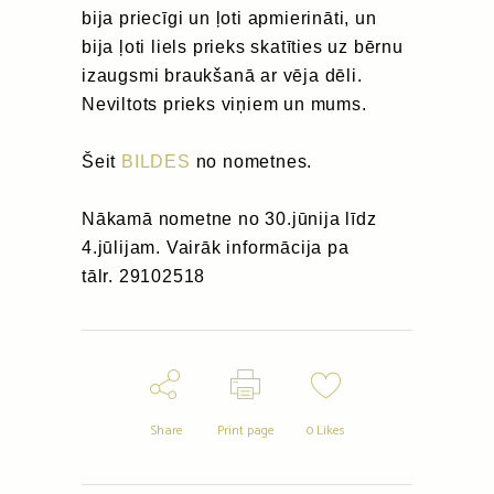
bija priecīgi un ļoti apmierināti, un
bija ļoti liels prieks skatīties uz bērnu
izaugsmi braukšanā ar vēja dēli.
Neviltots prieks viņiem un mums.
Šeit
BILDES
no nometnes.
Nākamā nometne no 30.jūnija līdz
4.jūlijam. Vairāk informācija pa
tālr. 29102518
Share
Print page
0
Likes