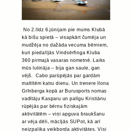
No 2.līdz 6.jūnijam pie mums Klubā
kā bišu spietā – visapkārt čumēja un
mudžēja no dažāda vecuma bērniem,
kuri piedalījās Vindsērfinga Kluba
360 pirmajā vasaras nometnē. Laiks
mūs lutināja – bija gan saule, gan
vējš. Cabo parūpējās par gardām
maltītēm katru dienu. Un trenere Ilona
Grīnberga kopā ar Burusports nomas
vadītāju Kasparu un palīgu Kristiānu
rūpējās par bērnu fiziskajām
aktivitātēm – viņi apguva braukšanu
ar vēja dēli, mācījās SUPot, kā arī
neizpalika veikborda aktivitātes. Visi