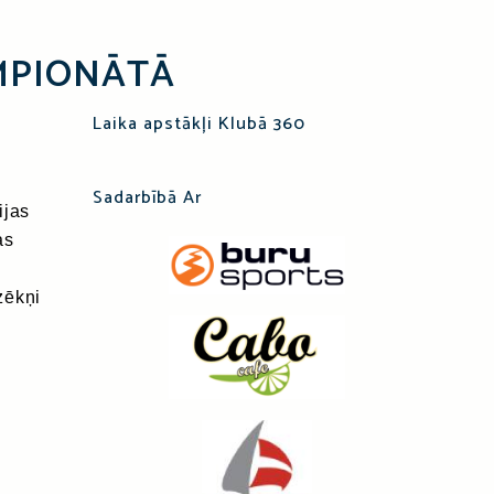
EMPIONĀTĀ
Laika apstākļi Klubā 360
Sadarbībā Ar
ijas
as
zēkņi