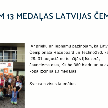
 13 MEDAĻAS LATVIJAS Č
Ar prieku un lepnumu paziņojam, ka Latv
Čempionātā Raceboard un Techno293, k
29.-31.augustā norisinājās Ķīšezerā,
Jaunciema ostā, Kluba 360 biedri un aud
kopā izcīnīja 13 medaļas.
Sveicam visus laureātus.