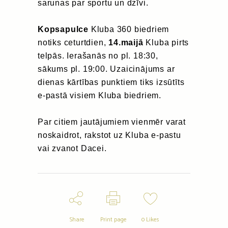
sarunas par sportu un dzīvi.
Kopsapulce
Kluba 360 biedriem
notiks ceturtdien,
14.maijā
Kluba pirts
telpās. Ierašanās no pl. 18:30,
sākums pl. 19:00. Uzaicinājums ar
dienas kārtības punktiem tiks izsūtīts
e-pastā visiem Kluba biedriem.
Par citiem jautājumiem vienmēr varat
noskaidrot, rakstot uz Kluba e-pastu
vai zvanot Dacei.
Share
Print page
0
Likes