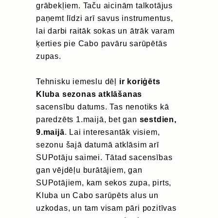
grābekļiem. Taču aicinām talkotājus
paņemt līdzi arī savus instrumentus,
lai darbi raitāk sokas un ātrāk varam
ķerties pie Cabo pavāru sarūpētās
zupas.
Tehnisku iemeslu dēļ
ir koriģēts
Kluba sezonas atklāšanas
sacensību datums. Tas nenotiks kā
paredzēts 1.maijā, bet gan
sestdien,
9.maijā
. Lai interesantāk visiem,
sezonu šajā datumā atklāsim arī
SUPotāju saimei. Tātad sacensības
gan vējdēļu burātājiem, gan
SUPotājiem, kam sekos zupa, pirts,
Kluba un Cabo sarūpēts alus un
uzkodas, un tam visam pāri pozitīvas