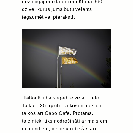
nozīmīgajiem datumiem Kluba 360
dzīvē, kurus jums būtu vēlams
iegaumēt vai pierakstīt:
Talka
Klubā šogad reizē ar Lielo
Talku –
25.aprīlī.
Talkosim mēs un
talkos arī Cabo Cafe. Protams,
talcinieki tiks nodrošināti ar maisiem
un cimdiem, iespēju robežās arī