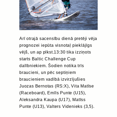
Arī otrajā sacensību dienā pretēji vēja
prognozei iepūta visnotaļ pieklājīgs
vējš, un ap plkst.13:30 tika izziņots
starts Baltic Challenge Cup
dalībniekiem. Šodien notika trīs
braucieni, un pēc septiņiem
braucieniem vadībā izvirzījušies
Juozas Bernotas (RS:X), Vita Matīse
(Raceboard), Emīls Punte (U15),
Aleksandra Kaupa (U17), Matīss
Punte (U13), Valters Videnieks (3,5).