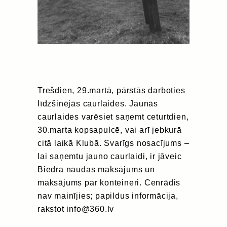
Trešdien, 29.martā, pārstās darboties
līdzšinējās caurlaides. Jaunās
caurlaides varēsiet saņemt ceturtdien,
30.marta kopsapulcē, vai arī jebkurā
citā laikā Klubā. Svarīgs nosacījums –
lai saņemtu jauno caurlaidi, ir jāveic
Biedra naudas maksājums un
maksājums par konteineri. Cenrādis
nav mainījies; papildus informācija,
rakstot info@360.lv