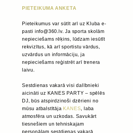
PIETEIKUMA ANKETA
Pieteikumus var sūtīt arī uz Kluba e-
pasti info@360.lv. Ja sporta skolām
nepieciešams rēķins, lūdzam iesūtīt
rekvizītus, kā arī sportistu vārdus,
uzvārdus un informāciju, ja
nepieciešams reģistrēt arī trenera
laivu.
Sestdienas vakarā visi dalībnieki
aicināti uz KANES PARTY – spēlēs
DJ, būs atspirdzinoši dzērieni no
mūsu atbalstītāja
KANES
, laba
atmosfēra un uzkodas. Savukārt
tiesnešiem un tehniskajam
personālam sestdienas vakarā