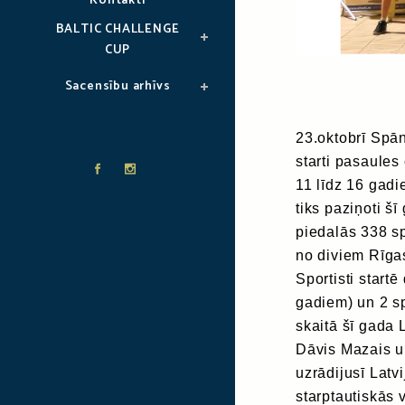
Kontakti
BALTIC CHALLENGE
CUP
Sacensību arhīvs
23.oktobrī Spān
starti pasaule
11 līdz 16 gadi
tiks paziņoti 
piedalās 338 sp
no diviem Rīga
Sportisti start
gadiem) un 2 s
skaitā šī gada
Dāvis Mazais un
uzrādijusī Latv
starptautiskās 