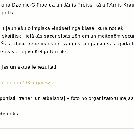
 Ilona Dzelme-Grīnberga un Jānis Preiss, kā arī Arnis Krau
ģelis.
ir jauniešu olimpiskā vindsērfinga klase, kurā notiek
 skaitliski lielākās sacensības zēniem un meitenēm vec
 Šajā klasē trenējusies un izaugusi arī pagājušajā gadā 
lēs startējusī Ketija Birzule.
jas un aktuālie rezultāti:
017.techno293.
org/news
portisti, treneri un atbalstītāj – foto no organizatoru māja
idenieks