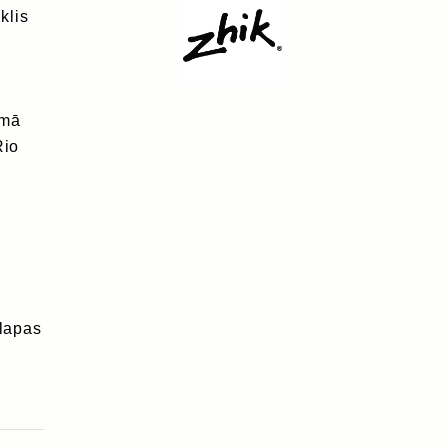
klis
umā
Rio
slapas