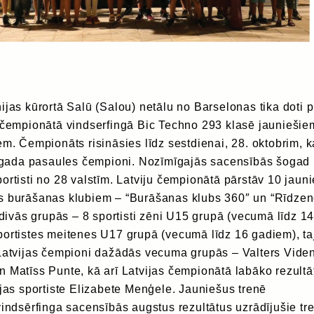
ijas kūrortā Salū (Salou) netālu no Barselonas tika doti p
s čempionātā vindserfingā Bic Techno 293 klasē jauniešie
em. Čempionāts risināsies līdz sestdienai, 28. oktobrim, 
šī gada pasaules čempioni. Nozīmīgajās sacensībās šogad
ortisti no 28 valstīm. Latviju čempionātā pārstāv 10 jauni
s burāšanas klubiem – “Burāšanas klubs 360″ un “Rīdzene
ē divās grupās – 8 sportisti zēni U15 grupā (vecumā līdz 1
portistes meitenes U17 grupā (vecumā līdz 16 gadiem), ta
 Latvijas čempioni dažādās vecuma grupās – Valters Viden
 Matīss Punte, kā arī Latvijas čempionātā labāko rezultā
ijas sportiste Elizabete Menģele. Jauniešus trenē
vindsērfinga sacensībās augstus rezultātus uzrādījušie tre