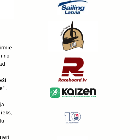
irmie
m no
kad
eši
” .
4
jā
ieks,
tu
neri