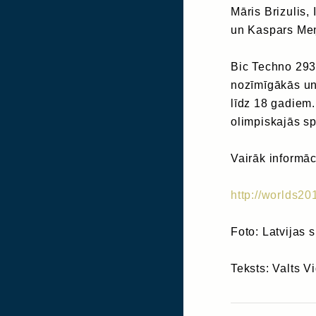
Māris Brizulis,
un Kaspars Meņ
Bic Techno 293 
nozīmīgākās un
līdz 18 gadiem.
olimpiskajās spē
Vairāk informāci
http://worlds2
Foto: Latvijas s
Teksts: Valts V