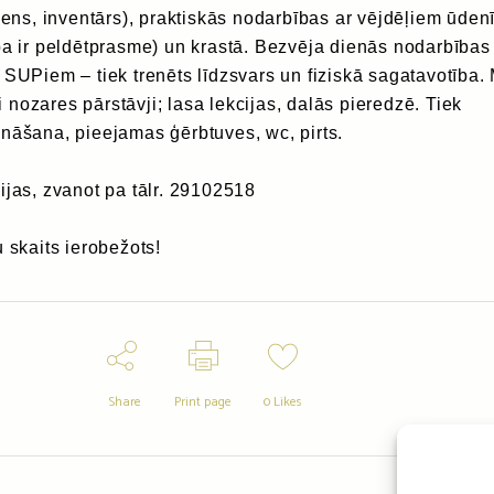
ūdens, inventārs), praktiskās nodarbības ar vējdēļiem ūden
ba ir peldētprasme) un krastā. Bezvēja dienās nodarbības
 SUPiem – tiek trenēts līdzsvars un fiziskā sagatavotība.
nozares pārstāvji; lasa lekcijas, dalās pieredzē. Tiek
nāšana, pieejamas ģērbtuves, wc, pirts.
ijas, zvanot pa tālr. 29102518
u skaits ierobežots!
Share
Print page
0
Likes