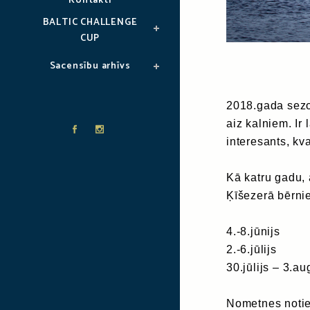
Kontakti
BALTIC CHALLENGE
CUP
Sacensību arhīvs
2018.gada sezon
aiz kalniem. Ir
interesants, kva
Kā katru gadu, 
Ķīšezerā bērni
4.-8.jūnijs
2.-6.jūlijs
30.jūlijs – 3.au
Nometnes notiek