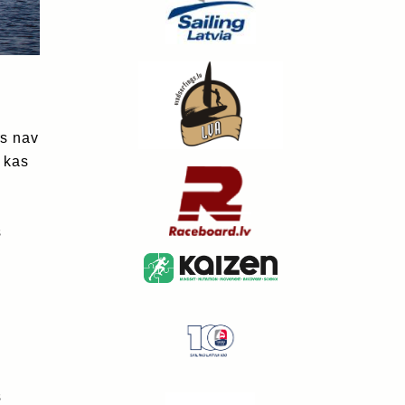
rs nav
ā kas
s
s