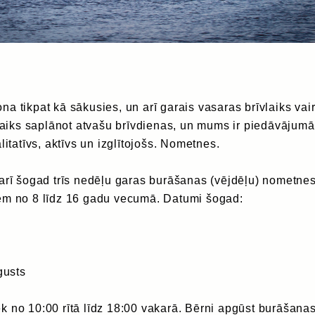
a tikpat kā sākusies, un arī garais vasaras brīvlaiks vai
 laiks saplānot atvašu brīvdienas, un mums ir piedāvājum
litatīvs, aktīvs un izglītojošs. Nometnes.
arī šogad trīs nedēļu garas burāšanas (vējdēļu) nometne
em no 8 līdz 16 gadu vecumā. Datumi šogad:
gusts
 no 10:00 rītā līdz 18:00 vakarā. Bērni apgūst burāšana