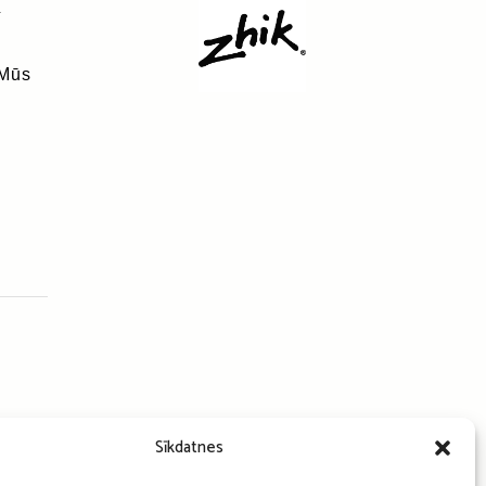
ī
 Mūs
Sīkdatnes