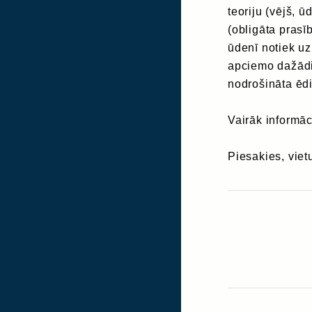
teoriju (vējš, 
(obligāta prasī
ūdenī notiek uz
apciemo dažādi 
nodrošināta ēdi
Vairāk informāc
Piesakies, viet