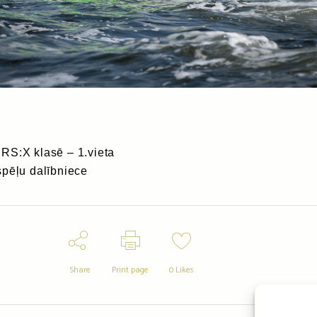
RS:X klasē – 1.vieta
spēļu dalībniece
Share
Print page
0
Likes