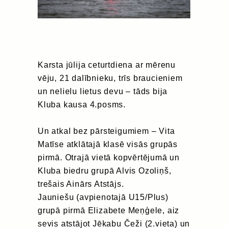
Karsta jūlija ceturtdiena ar mērenu
vēju, 21 dalībnieku, trīs braucieniem
un nelielu lietus devu – tāds bija
Kluba kausa 4.posms.
Un atkal bez pārsteigumiem – Vita
Matīse atklātajā klasē visās grupās
pirmā. Otrajā vietā kopvērtējumā un
Kluba biedru grupā Alvis Ozoliņš,
trešais Ainārs Atstājs.
Jauniešu (avpienotajā U15/Plus)
grupā pirmā Elizabete Meņģele, aiz
sevis atstājot Jēkabu Čeži (2.vieta) un