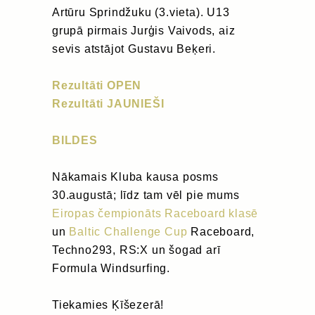
Artūru Sprindžuku (3.vieta). U13
grupā pirmais Jurģis Vaivods, aiz
sevis atstājot Gustavu Beķeri.
Rezultāti OPEN
Rezultāti JAUNIEŠI
BILDES
Nākamais Kluba kausa posms
30.augustā; līdz tam vēl pie mums
Eiropas čempionāts Raceboard klasē
un
Baltic Challenge Cup
Raceboard,
Techno293, RS:X un šogad arī
Formula Windsurfing.
Tiekamies Ķīšezerā!