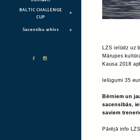
Kontakti
BALTIC CHALLENGE
CUP
Sacensību arhīvs
LZS ielūdz uz b
Mārupes kultūr
Kausa 2018 ap
Ielūgumi 35 eur
Bērniem un jau
sacensībās, i
saviem treneri
Pārējā info LZS