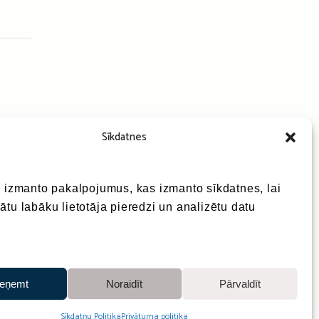
Sīkdatnes
e izmanto pakalpojumus, kas izmanto sīkdatnes, lai
ātu labāku lietotāja pieredzi un analizētu datu
ieņemt
Noraidīt
Pārvaldīt
Sīkdatņu Politika
Privātuma politika