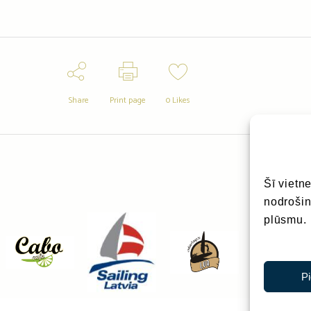
Share
Print page
0
Likes
Šī vietn
nodrošin
plūsmu.
P