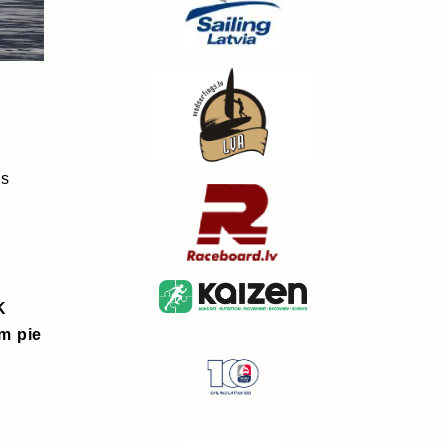
as
K
m pie