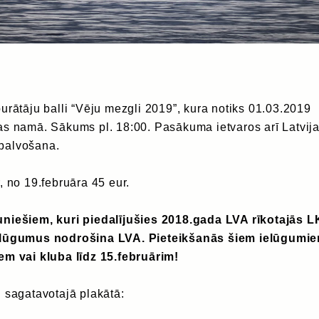
urātāju balli “Vēju mezgli 2019”, kura notiks 01.03.2019
as namā. Sākums pl. 18:00. Pasākuma ietvaros arī Latvij
balvošana.
, no 19.februāra 45 eur.
niešiem, kuri piedalījušies 2018.gada LVA rīkotajās L
elūgumus nodrošina LVA. Pieteikšanās šiem ielūgumie
em vai kluba līdz 15.februārim!
 sagatavotajā plakātā: