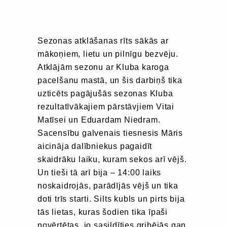
Sezonas atklāšanas rīts sākās ar
mākoņiem, lietu un pilnīgu bezvēju.
Atklājām sezonu ar Kluba karoga
pacelšanu mastā, un šis darbiņš tika
uzticēts pagājušās sezonas Kluba
rezultatīvākajiem pārstāvjiem Vitai
Matīsei un Eduardam Niedram.
Sacensību galvenais tiesnesis Māris
aicināja dalībniekus pagaidīt
skaidrāku laiku, kuram sekos arī vējš.
Un tieši tā arī bija – 14:00 laiks
noskaidrojās, parādījās vējš un tika
doti trīs starti. Silts kubls un pirts bija
tās lietas, kuras šodien tika īpaši
novērtētas, jo sasildīties gribējās gan