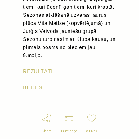
tiem, kuri ūdenī, gan tiem, kuri krastā.
Sezonas atklāšanā uzvaras laurus
plūca Vita Matīse (kopvērtējumā) un
Jurģis Vaivods jauniešu grupā.
Sezonu turpināsim ar Kluba kausu, un
pirmais posms no pieciem jau
9.maijā.
REZULTĀTI
BILDES
Share
Print page
0
Likes