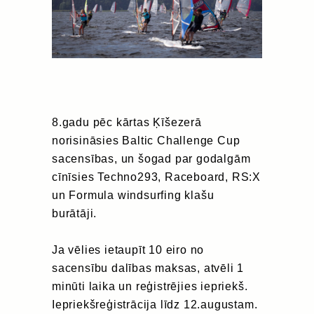
8.gadu pēc kārtas Ķīšezerā
norisināsies Baltic Challenge Cup
sacensības, un šogad par godalgām
cīnīsies Techno293, Raceboard, RS:X
un Formula windsurfing klašu
burātāji.
Ja vēlies ietaupīt 10 eiro no
sacensību dalības maksas, atvēli 1
minūti laika un reģistrējies iepriekš.
Iepriekšreģistrācija līdz 12.augustam.