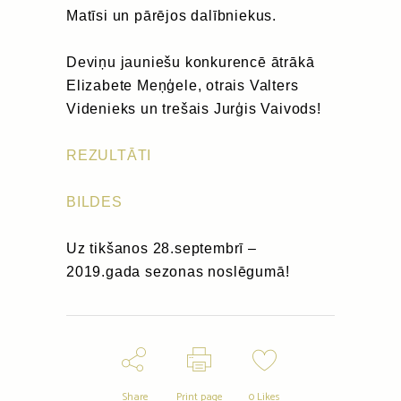
Matīsi un pārējos dalībniekus.
Deviņu jauniešu konkurencē ātrākā
Elizabete Meņģele, otrais Valters
Videnieks un trešais Jurģis Vaivods!
REZULTĀTI
BILDES
Uz tikšanos 28.septembrī –
2019.gada sezonas noslēgumā!
Share
Print page
0
Likes