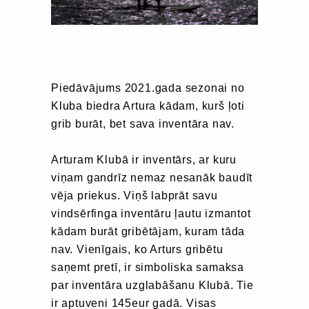
Piedāvājums 2021.gada sezonai no
Kluba biedra Artura kādam, kurš ļoti
grib burāt, bet sava inventāra nav.
Arturam Klubā ir inventārs, ar kuru
viņam gandrīz nemaz nesanāk baudīt
vēja priekus. Viņš labprāt savu
vindsērfinga inventāru ļautu izmantot
kādam burāt gribētājam, kuram tāda
nav. Vienīgais, ko Arturs gribētu
saņemt pretī, ir simboliska samaksa
par inventāra uzglabāšanu Klubā. Tie
ir aptuveni 145eur gadā. Visas