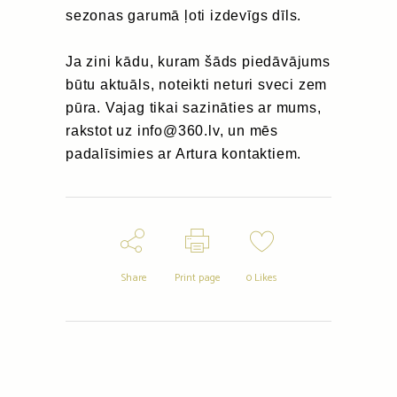
sezonas garumā ļoti izdevīgs dīls.
Ja zini kādu, kuram šāds piedāvājums
būtu aktuāls, noteikti neturi sveci zem
pūra. Vajag tikai sazināties ar mums,
rakstot uz info@360.lv, un mēs
padalīsimies ar Artura kontaktiem.
Share
Print page
0
Likes