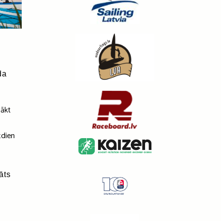
da
sākt
tdien
āts