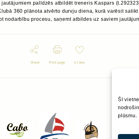
jautājumiem palīdzēs atbildēt treneris Kaspars (t.292323
Klubā 360 plānota atvērto durvju diena, kurā varēsit satikt
rot nodarbību procesu, saņemt atbildes uz saviem jautāju
Share
Print page
0
Likes
Šī vietn
nodrošin
plūsmu.