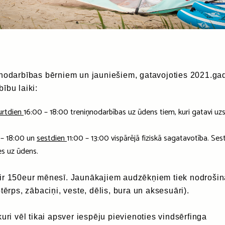
ņnodarbības bērniem un jauniešiem, gatavojoties 2021.ga
ību laiki:
urtdien
16:00 – 18:00 treniņnodarbības uz ūdens tiem, kuri gatavi uz
 – 18:00 un
sestdien
11:00 – 13:00 vispārējā fiziskā sagatavotība. Ses
es uz ūdens.
ir 150eur mēnesī. Jaunākajiem audzēkņiem tiek nodrošin
tērps, zābaciņi, veste, dēlis, bura un aksesuāri).
kuri vēl tikai apsver iespēju pievienoties vindsērfinga