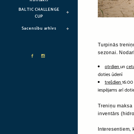
Kontakti
BALTIC CHALLENGE
CUP
Sacensību arhīvs
Turpinās treni
sezonai. Nodarb
otrdien
un
cet
doties ūdenī
trešdien
16:00
iespējams arī doti
Treniņu maksa 
inventārs (hidro
Interesentiem, 