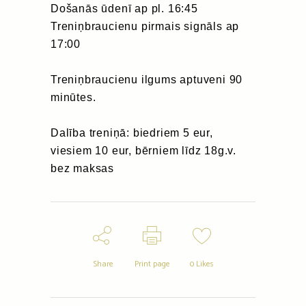
Došanās ūdenī ap pl. 16:45
Treniņbraucienu pirmais signāls ap
17:00
Treniņbraucienu ilgums aptuveni 90
minūtes.
Dalība treniņā: biedriem 5 eur,
viesiem 10 eur, bērniem līdz 18g.v.
bez maksas
Share
Print page
0
Likes