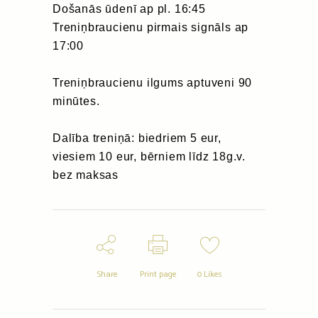
Došanās ūdenī ap pl. 16:45
Treniņbraucienu pirmais signāls ap
17:00
Treniņbraucienu ilgums aptuveni 90
minūtes.
Dalība treniņā: biedriem 5 eur,
viesiem 10 eur, bērniem līdz 18g.v.
bez maksas
Share
Print page
0
Likes