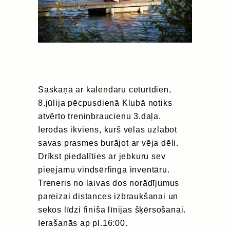
Saskaņā ar kalendāru ceturtdien,
8.jūlija pēcpusdienā Klubā notiks
atvērto treniņbraucienu 3.daļa.
Ierodas ikviens, kurš vēlas uzlabot
savas prasmes burājot ar vēja dēli.
Drīkst piedalīties ar jebkuru sev
pieejamu vindsērfinga inventāru.
Treneris no laivas dos norādījumus
pareizai distances izbraukšanai un
sekos līdzi finiša līnijas šķērsošanai.
Ierašanās ap pl.16:00.