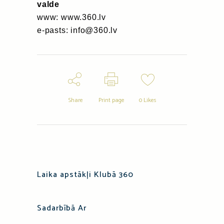
valde
www: www.360.lv
e-pasts: info@360.lv
Share
Print page
0
Likes
Laika apstākļi Klubā 360
Sadarbībā Ar