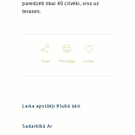
paredzēti tikai 40 cilvēki, viss uz
terases.
Share
Print page
0
Likes
Laika apstākļi Klubā 360
Sadarbībā Ar