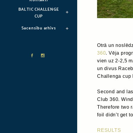
Kontakti
BALTIC CHALLENGE
CUP
Sacensību arhīvs
Otrā un noslēd
360
. Vēja prog
vien uz 2-2,5 m
un divus Racebo
Challenga cup b
Second and last
Club 360. Wind 
Therefore two 
foil didn’t get 
RESULTS