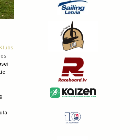
Klubs
ies
asei
tic
ng
ula