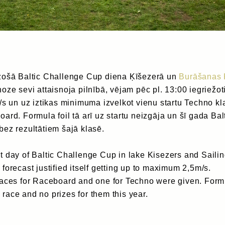
zošā Baltic Challenge Cup diena Ķīšezerā un
Burāšanas 
noze sevi attaisnoja pilnībā, vējam pēc pl. 13:00 iegriežot
/s un uz iztikas minimuma izvelkot vienu startu Techno kl
ard. Formula foil tā arī uz startu neizgāja un šī gada Bal
ez rezultātiem šajā klasē.
 day of Baltic Challenge Cup in lake Kisezers and Saili
forecast justified itself getting up to maximum 2,5m/s.
races for Raceboard and one for Techno were given. Form
to race and no prizes for them this year.