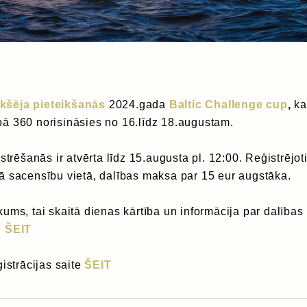
ekšēja pieteikšanās
2024.gada
Baltic Challenge cup
,
ka
ā 360 norisināsies no 16.līdz 18.augustam.
strēšanās ir atvērta līdz 15.augusta pl. 12:00. Reģistrējot
ā sacensību vietā, dalības maksa par 15 eur augstāka.
ums, tai skaitā dienas kārtība un informācija par dalības
i
ŠEIT
ģistrācijas saite
ŠEIT