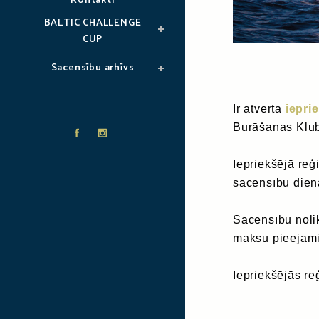
Kontakti
BALTIC CHALLENGE
CUP
Sacensību arhīvs
Ir atvērta
iepri
Burāšanas Klub
Iepriekšējā reģi
sacensību dien
Sacensību nolik
maksu pieejam
Iepriekšējās re