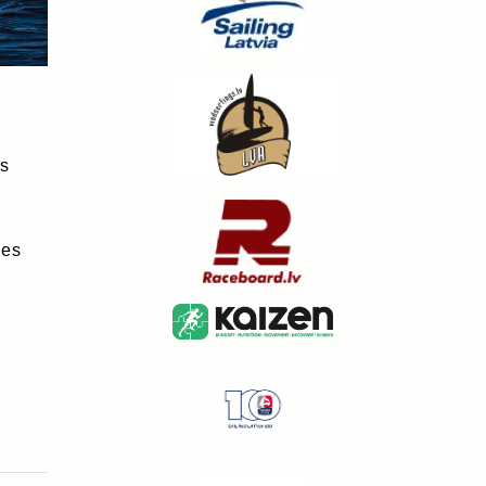
s
ies