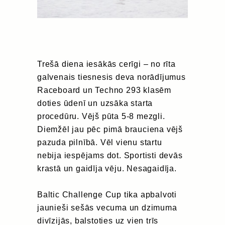
Trešā diena iesākās cerīgi – no rīta
galvenais tiesnesis deva norādījumus
Raceboard un Techno 293 klasēm
doties ūdenī un uzsāka starta
procedūru. Vējš pūta 5-8 mezgli.
Diemžēl jau pēc pimā brauciena vējš
pazuda pilnībā. Vēl vienu startu
nebija iespējams dot. Sportisti devās
krastā un gaidīja vēju. Nesagaidīja.
Baltic Challenge Cup tika apbalvoti
jaunieši sešās vecuma un dzimuma
divīzijās, balstoties uz vien trīs