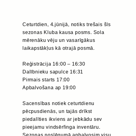
Ceturtdien, 4.jūnijā, notiks trešais šīs
sezonas Kluba kausa posms. Sola
mērenāku vēju un vasarīgākus
laikapstākļus kā otrajā posmā.
Reģistrācija 16:00 – 16:30
Dalībnieku sapulce 16:31
Pirmais starts 17:00
Apbalvošana ap 19:00
Sacensības notiek ceturtdienu
pēcpusdienās, un tajās drīkst
piedalīties ikviens ar jebkādu sev
pieejamu vindsērfinga inventāru.
Sezonas noslēgumā apbalvosim visu