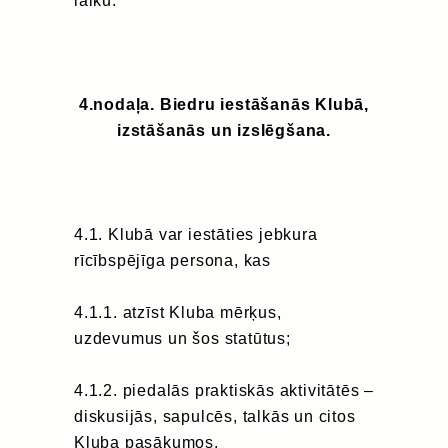
laiku.
4.nodaļa. Biedru iestāšanās Klubā,
izstāšanās un izslēgšana.
4.1. Klubā var iestāties jebkura
rīcībspējīga persona, kas
4.1.1. atzīst Kluba mērķus,
uzdevumus un šos statūtus;
4.1.2. piedalās praktiskās aktivitātēs –
diskusijās, sapulcēs, talkās un citos
Kluba pasākumos.