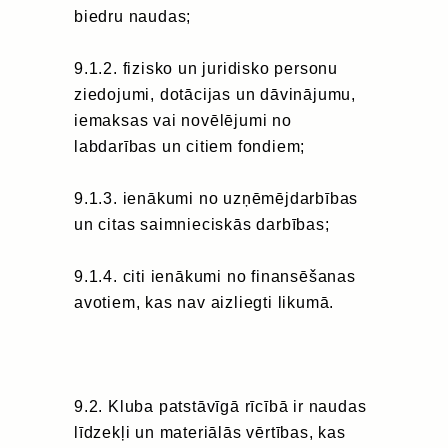
biedru naudas;
9.1.2. fizisko un juridisko personu
ziedojumi, dotācijas un dāvinājumu,
iemaksas vai novēlējumi no
labdarības un citiem fondiem;
9.1.3. ienākumi no uzņēmējdarbības
un citas saimnieciskās darbības;
9.1.4. citi ienākumi no finansēšanas
avotiem, kas nav aizliegti likumā.
9.2. Kluba patstāvīgā rīcībā ir naudas
līdzekļi un materiālās vērtības, kas