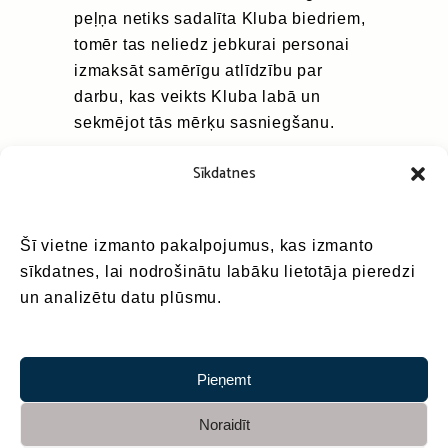
peļņa netiks sadalīta Kluba biedriem,
tomēr tas neliedz jebkurai personai
izmaksāt samērīgu atlīdzību par
darbu, kas veikts Kluba labā un
sekmējot tās mērķu sasniegšanu.
Sīkdatnes
Biedru pilnvarots pārstāvis:
Šī vietne izmanto pakalpojumus, kas izmanto
sīkdatnes, lai nodrošinātu labāku lietotāja pieredzi
Kluba 360 Valdes priekšsēdētājs
un analizētu datu plūsmu.
Māris Birzulis
Pieņemt
Statūti apstiprināti biedru kopsapulcē
Noraidīt
Rīgā, 2015.gada 4.jūnijā