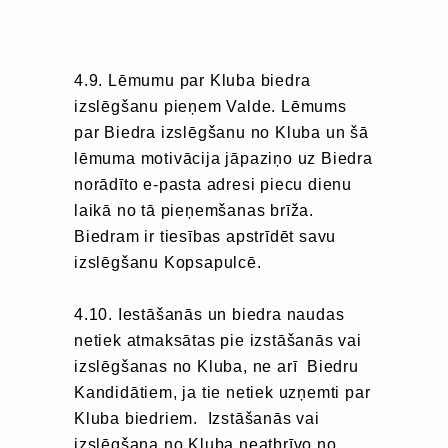
4.9. Lēmumu par Kluba biedra
izslēgšanu pieņem Valde. Lēmums
par Biedra izslēgšanu no Kluba un šā
lēmuma motivācija jāpaziņo uz Biedra
norādīto e-pasta adresi piecu dienu
laikā no tā pieņemšanas brīža.
Biedram ir tiesības apstrīdēt savu
izslēgšanu Kopsapulcē.
4.10. Iestāšanās un biedra naudas
netiek atmaksātas pie izstāšanās vai
izslēgšanas no Kluba, ne arī Biedru
Kandidātiem, ja tie netiek uzņemti par
Kluba biedriem. Izstāšanās vai
izslēgšana no Kluba neatbrīvo no