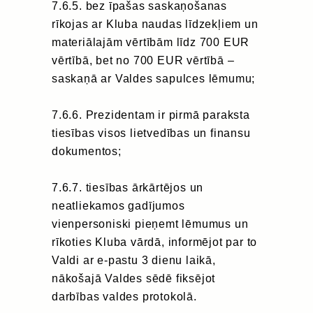
7.6.5. bez īpašas saskaņošanas
rīkojas ar Kluba naudas līdzekļiem un
materiālajām vērtībām līdz 700 EUR
vērtībā, bet no 700 EUR vērtībā –
saskaņā ar Valdes sapulces lēmumu;
7.6.6. Prezidentam ir pirmā paraksta
tiesības visos lietvedības un finansu
dokumentos;
7.6.7. tiesības ārkārtējos un
neatliekamos gadījumos
vienpersoniski pieņemt lēmumus un
rīkoties Kluba vārdā, informējot par to
Valdi ar e-pastu 3 dienu laikā,
nākošajā Valdes sēdē fiksējot
darbības valdes protokolā.