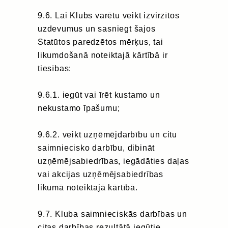
9.6. Lai Klubs varētu veikt izvirzītos
uzdevumus un sasniegt šajos
Statūtos paredzētos mērķus, tai
likumdošanā noteiktajā kārtībā ir
tiesības:
9.6.1. iegūt vai īrēt kustamo un
nekustamo īpašumu;
9.6.2. veikt uzņēmējdarbību un citu
saimniecisko darbību, dibināt
uzņēmējsabiedrības, iegādāties daļas
vai akcijas uzņēmējsabiedrības
likumā noteiktajā kārtībā.
9.7. Kluba saimnieciskās darbības un
citas darbības rezultātā iegūtie