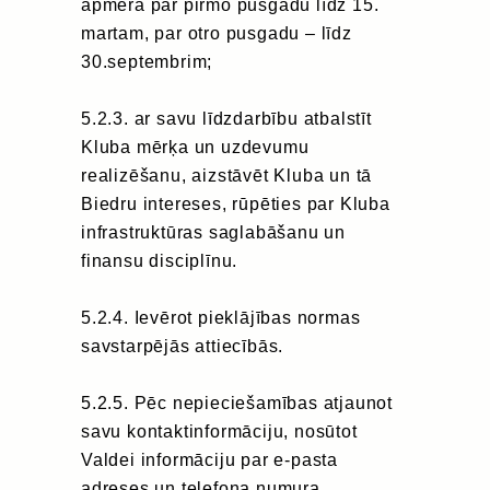
apmērā par pirmo pusgadu līdz 15.
martam, par otro pusgadu – līdz
30.septembrim;
5.2.3. ar savu līdzdarbību atbalstīt
Kluba mērķa un uzdevumu
realizēšanu, aizstāvēt Kluba un tā
Biedru intereses, rūpēties par Kluba
infrastruktūras saglabāšanu un
finansu disciplīnu.
5.2.4. Ievērot pieklājības normas
savstarpējās attiecībās.
5.2.5. Pēc nepieciešamības atjaunot
savu kontaktinformāciju, nosūtot
Valdei informāciju par e-pasta
adreses un telefona numura