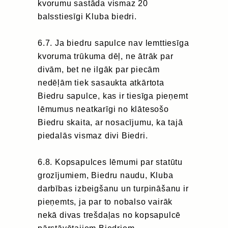
kvorumu sastāda vismaz 20
balsstiesīgi Kluba biedri.
6.7. Ja biedru sapulce nav lemttiesīga
kvoruma trūkuma dēļ, ne ātrāk par
divām, bet ne ilgāk par piecām
nedēļām tiek sasaukta atkārtota
Biedru sapulce, kas ir tiesīga pieņemt
lēmumus neatkarīgi no klātesošo
Biedru skaita, ar nosacījumu, ka tajā
piedalās vismaz divi Biedri.
6.8. Kopsapulces lēmumi par statūtu
grozījumiem, Biedru naudu, Kluba
darbības izbeigšanu un turpināšanu ir
pieņemts, ja par to nobalso vairāk
nekā divas trešdaļas no kopsapulcē