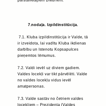
pārstāvētajiem Biedriem.
7.nodaļa. Izpildinstitūcija.
7.1. Kluba izpildinstitūcija ir Valde, tā
ir izveidota, lai vadītu Kluba ikdienas
darbību un īstenotu Kopsapulces
pieņemtos lēmumus.
7.2. Valdi ievēl uz diviem gadiem.
Valdes locekļi var tikt pārvēlēti. Valde
no valdes locekļu vidus ievēl
amatpersonas.
7.3. Valde sastāv no četriem valdes
locekļiem – Prezidenta (Valdes