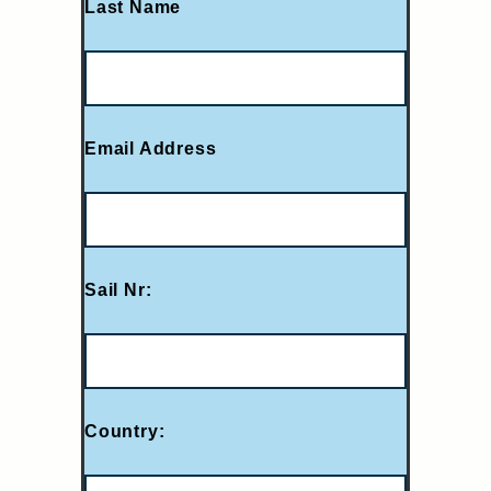
Last Name
Email Address
Sail Nr:
Country: