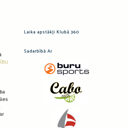
Laika apstākļi Klubā 360
Sadarbībā Ar
ā
ĪBU
uba
šies
s
ar