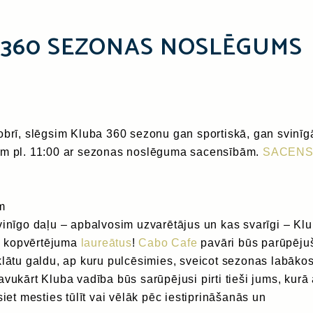
 360 SEZONAS NOSLĒGUMS
obrī, slēgsim Kluba 360 sezonu gan sportiskā, gan svinīg
im pl. 11:00 ar sezonas noslēguma sacensībām.
SACENS
m
vinīgo daļu – apbalvosim uzvarētājus un kas svarīgi – Kl
 kopvērtējuma
laureātus
!
Cabo Cafe
pavāri būs parūpēju
klātu galdu, ap kuru pulcēsimies, sveicot sezonas labāko
avukārt Kluba vadība būs sarūpējusi pirti tieši jums, kurā 
siet mesties tūlīt vai vēlāk pēc iestiprināšanās un