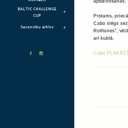
Kontakti
apbalvošanas.
BALTIC CHALLENGE
CUP
Protams, priecā
Cabo slēgs sez
Sacensību arhīvs
Rolltones”, vēl
arī kublā.
Cabo PLAKĀT