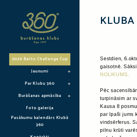
KLUBA
2026 Baltic Challenge Cup
Sestdien, 6.okt
gaisotnē. Sāks
Jaunumi
NOLIKUMS.
Par Klubu 360
Pēc sacensībā
Burāšanas apmācība
turpināsim ar s
Kausa 8 posmu
Foto galerija
par īpaši jums 
Pasākumu kalendārs Klubā
vindsērferus. S
360
pilnu krūti varē