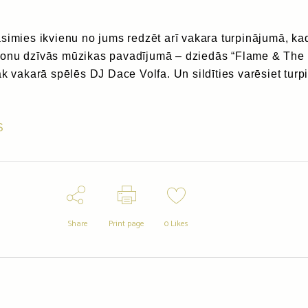
simies ikvienu no jums redzēt arī vakara turpinājumā, kad
onu dzīvās mūzikas pavadījumā – dziedās “Flame & The
āk vakarā spēlēs DJ Dace Volfa. Un sildīties varēsiet turp
S
Share
Print page
0
Likes