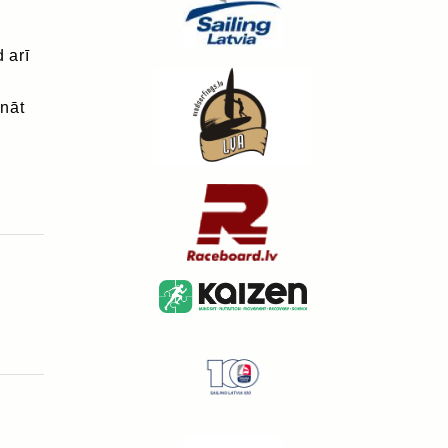
 arī
ināt