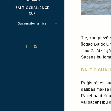
Kontakti
BALTIC CHALLENGE
CUP
Sacensību arhīvs
Tie, kuri piev
šogad Baltic C
– no 2. līdz 4.j
Sacensību formā
BALTIC CHAL
Reģistrējies sa
dalības maksa 
Raceboard Yout
vai sacensību 