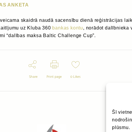
AS ANKETA
veicama skaidrā naudā sacensību dienā reģistrācijas lai
kaitījumu uz Kluba 360
bankas kontu
, norādot dalībnieka 
īmi “dalības maksa Baltic Challenge Cup”.
Share
Print page
0
Likes
Šī vietn
nodrošin
plūsmu.