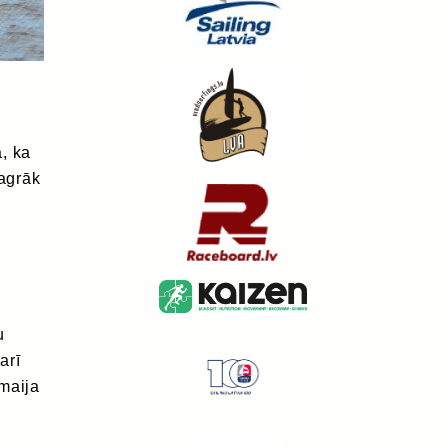
, ka
agrāk
u
arī
maija