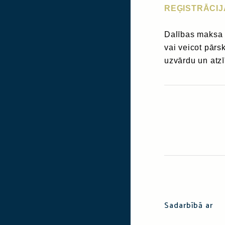
REĢISTRĀCIJ
Dalības maksa 
vai veicot pārs
uzvārdu un atz
Sadarbībā ar