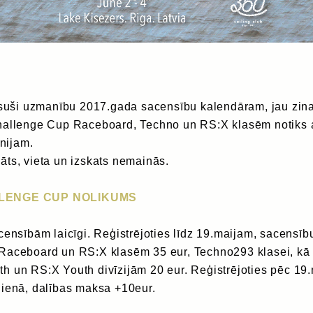
ērsuši uzmanību 2017.gada sacensību kalendāram, jau zina
hallenge Cup Raceboard, Techno un RS:X klasēm notiks 
ūnijam.
ts, vieta un izskats nemainās.
LENGE CUP NOLIKUMS
censībām laicīgi. Reģistrējoties līdz 19.maijam, sacensīb
Raceboard un RS:X klasēm 35 eur, Techno293 klasei, kā 
h un RS:X Youth divīzijām 20 eur. Reģistrējoties pēc 19.
dienā, dalības maksa +10eur.